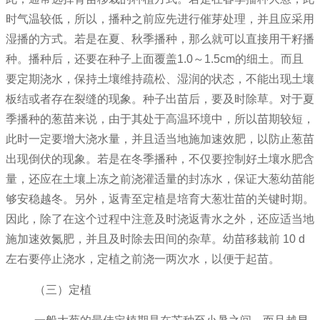
时气温较低，所以，播种之前应先进行催芽处理，并且应采用
湿播的方式。若是在夏、秋季播种，那么就可以直接用干籽播
种。播种后，还要在种子上面覆盖1.0～1.5cm的细土。而且
要定期浇水，保持土壤维持疏松、湿润的状态，不能出现土壤
板结或者存在裂缝的现象。种子出苗后，要及时除草。对于夏
季播种的葱苗来说，由于其处于高温环境中，所以苗期较短，
此时一定要增大浇水量，并且适当地施加速效肥，以防止葱苗
出现倒伏的现象。若是在冬季播种，不仅要控制好土壤水肥含
量，还应在土壤上冻之前浇灌适量的封冻水，保证大葱幼苗能
够安稳越冬。另外，返青至定植是培育大葱壮苗的关键时期。
因此，除了在这个过程中注意及时浇返青水之外，还应适当地
施加速效氮肥，并且及时除去田间的杂草。幼苗移栽前 10 d
左右要停止浇水，定植之前浇一两次水，以便于起苗。
（三）定植