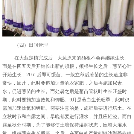
（四）田间管理
在大葱定植完成后，大葱原来的须根不会再继续生长。
而是在四五天后开始长出新的须根，须根生长之后，葱苗心叶
开始生长，20 d 后即可缓苗。一般立秋后葱苗的生长速度非
常快，因此，此时要追加适量的农家肥，之后再施加尿素、
水，促进葱苗的生长。而处暑之后是葱苗管状叶生长旺盛时
期，此时要施加速效氮和钾肥。9月是葱白生长旺季，此时仍
需施加速效氮和钾肥。需要注意的是，施肥后要进行培土。在
立秋时节和白露之间，早晚都要进行灌水，并且应轻浇。而白
露至秋分时期，为了能够使土壤保持湿润状态，应增大灌水
量，维持葱白生长所需。之后，在葱白的产量能够达到整株植