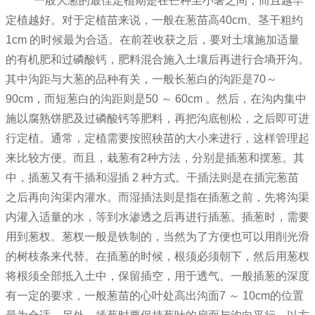
一般大葱的最佳定植期是在芒种至小暑之间，而且越早
定植越好。对于定植苗来说，一般在葱苗高40cm、茎干粗约
1cm 的时候最为合适。在前茬收获之后，要对土壤施加适量
的有机肥和过磷酸钙，肥料混合施入土壤后再进行合墒开沟。
其中沟距与大葱的品种有关，一般长葱白的沟距是70～
90cm，而短葱白的沟距则是50 ～ 60cm 。然后，在沟内集中
施以腐熟饼肥及过磷酸钙等肥料，再把沟底刨松，之后即可进
行定植。通常，定植需要按照秧苗的大小来进行，这样管理起
来比较方便。而且，栽葱有2种方法，分别是插葱和摆葱。其
中，插葱又有干插和湿插 2 种方式。干插法则是在插完葱苗
之后再向沟渠内灌水。而湿插法则是指在插葱之前，先将沟渠
内灌入适量的水，等到水渗透之后再进行插葱。插葱时，需要
用到葱杈。葱杈一般是铁制的，当然为了方便也可以用削光滑
的树枝条来代替。在插葱的时候，根须必须朝下，然后用葱杈
将根须全部抵入土中，保留插空，用于透气。一般插葱的深度
有一定的要求，一般葱苗的心叶处高出沟面7 ～ 10cm的位置