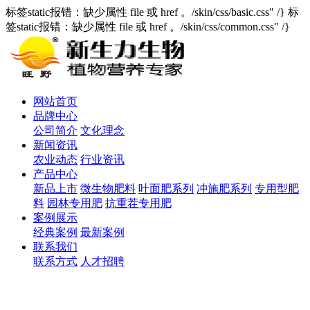
标签static报错：缺少属性 file 或 href 。/skin/css/basic.css" /} 标
签static报错：缺少属性 file 或 href 。/skin/css/common.css" /}
网站首页
品牌中心
公司简介
文化理念
新闻资讯
农业动态
行业资讯
产品中心
新品上市
微生物肥料
叶面肥系列
冲施肥系列
专用型肥
料
园林专用肥
抗重茬专用肥
案例展示
经典案例
最新案例
联系我们
联系方式
人才招聘