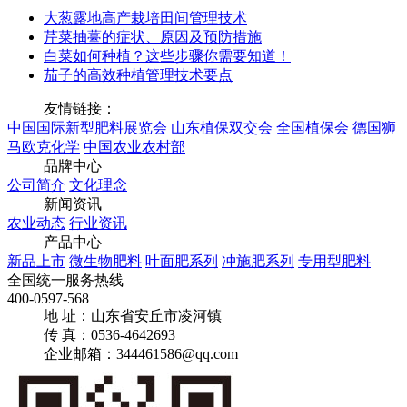
大葱露地高产栽培田间管理技术
芹菜抽薹的症状、原因及预防措施
白菜如何种植？这些步骤你需要知道！
茄子的高效种植管理技术要点
友情链接：
中国国际新型肥料展览会
山东植保双交会
全国植保会
德国狮
马欧克化学
中国农业农村部
品牌中心
公司简介
文化理念
新闻资讯
农业动态
行业资讯
产品中心
新品上市
微生物肥料
叶面肥系列
冲施肥系列
专用型肥料
全国统一服务热线
400-0597-568
地 址：山东省安丘市凌河镇
传 真：0536-4642693
企业邮箱：344461586@qq.com