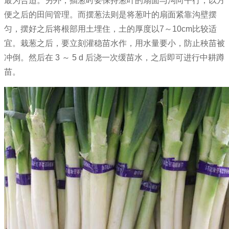
最为合适。另外，插葱时要保持葱叶的扇面与沟向平行，以方
便之后的田间管理。而摆葱法则是将葱叶的扇面紧靠沟壁摆
匀，摆好之后将根部用土埋住，土的厚度以7～10cm比较适
宜。栽葱之后，要立刻灌稳苗水作，用水量要小，防止秧苗被
冲倒。然后在 3 ～ 5 d 后浇一次缓苗水，之后即可进行中耕蹲
苗。