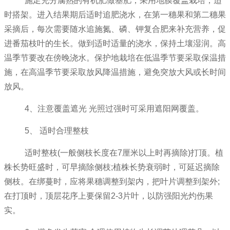
施足充分腐熟的有机肥做基肥，采用地膜覆盖栽培，适
时搭架。进入结果期后适时追肥浇水，在第一穗果和第二穗果
采摘后，每次需要随水追施氮、磷、钾复合肥来补充营养，促
进番茄枝叶的生长。做到适时适量的浇水，保持土壤湿润。高
温季节要改在傍晚浇水。保护地栽培在低温季节要采取保温措
施，在高温季节要采取放风降温措施，避免突放大风或长时间
放风。
4、注意覆盖遮光 光照过强时可采用遮阳网覆盖。
5、 适时合理整枝
适时整枝(一般侧枝长度在7厘米以上时再摘除)打顶。植
株长势旺盛时，可早摘除侧枝;植株长势衰弱时，可延迟摘除
侧枝。在绑蔓时，应将果穗调整到架内，把叶片调整到架外;
在打顶时，顶层花序上要保留2-3片叶，以防强阳光灼伤果
实。