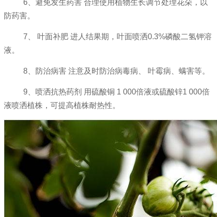
6、避免发生药害 合理使用植物生长调节处理花朵，以
防药害。
7、 叶面补肥 进人结果期，叶面喷洒0.3%磷酸二氢钾溶
液。
8、防治病害 注意及时防治病毒病、 叶霉病、螨害等。
9、喷洒抗热药剂 用硫酸铜 1 000倍液或硫酸锌1 000倍
液喷洒植株，可提高植株耐热性。