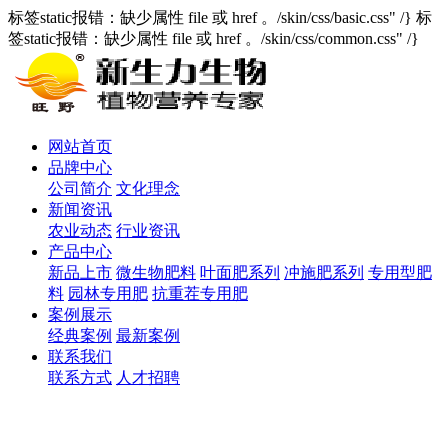
标签static报错：缺少属性 file 或 href 。/skin/css/basic.css" /} 标
签static报错：缺少属性 file 或 href 。/skin/css/common.css" /}
网站首页
品牌中心
公司简介
文化理念
新闻资讯
农业动态
行业资讯
产品中心
新品上市
微生物肥料
叶面肥系列
冲施肥系列
专用型肥
料
园林专用肥
抗重茬专用肥
案例展示
经典案例
最新案例
联系我们
联系方式
人才招聘