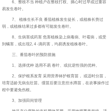
6、整枝不当 种植户在整枝打杈、摘心时过早或过重容
易发生卷叶。
7、 植株生长不良 番茄植株发生徒长，或植株长势过
弱，或植株结果过多都有可能发生卷叶。
8、生病害或药害 危害植株染上病毒病、叶霉病，或受
到螨害，或出现2, 4 -滴药害，均易诱发植株卷叶。
三、番茄卷叶的预防措施
1、选择优种 选用不易 卷叶、或抗逆性强的优种。
2、保护根系发育 采用营养钵护根育苗， 或适时分苗，
培育适龄无病虫壮苗。缓苗后要注意控水蹲苗，在农事操作过
程中要避免伤根。
3、加强田间管理