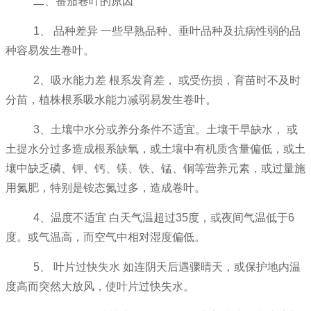
二、番茄卷叶的原因
1、 品种差异 一些早熟品种、垂叶品种及抗病性弱的品
种容易发生卷叶。
2、吸水能力差 根系发育差， 或受伤损，育苗时不及时
分苗，植株根系吸水能力减弱易发生卷叶。
3、土壤中水分或养分条件不适宜。土壤干早缺水， 或
土提水分过多造成根系缺氧，或土壤中有机质含量偏低，或土
壤中缺乏磷、钾、钙、镁、铁、锰、铜等营养元素，或过量施
用氮肥，特别是铵态氮过多，造成卷叶。
4、温度不适宜 白天气温超过35度，或夜间气温低于6
度。或气温高，而空气中相对湿度偏低。
5、 叶片过快失水 如连阴天后遇骤晴天，或保护地内温
度高而突然大放风，使叶片过快失水。