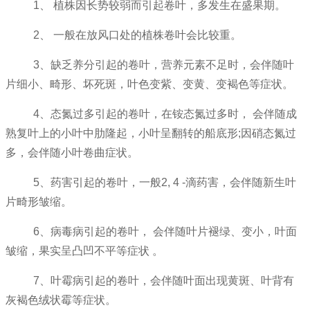
1、 植株因长势较弱而引起卷叶，多发生在盛果期。
2、 一般在放风口处的植株卷叶会比较重。
3、缺乏养分引起的卷叶，营养元素不足时，会伴随叶
片细小、畸形、坏死斑，叶色变紫、变黄、变褐色等症状。
4、态氮过多引起的卷叶，在铵态氮过多时， 会伴随成
熟复叶上的小叶中肋隆起，小叶呈翻转的船底形;因硝态氮过
多，会伴随小叶卷曲症状。
5、药害引起的卷叶，一般2, 4 -滴药害，会伴随新生叶
片畸形皱缩。
6、病毒病引起的卷叶， 会伴随叶片褪绿、变小，叶面
皱缩，果实呈凸凹不平等症状 。
7、叶霉病引起的卷叶，会伴随叶面出现黄斑、叶背有
灰褐色绒状霉等症状。