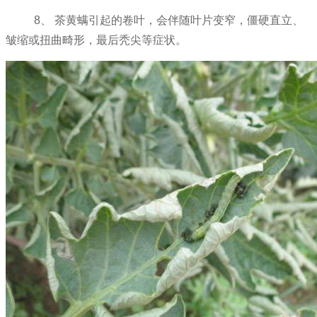
8、 茶黄螨引起的卷叶，会伴随叶片变窄，僵硬直立、
皱缩或扭曲畸形，最后秃尖等症状。