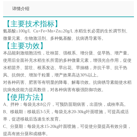
详情介绍
【主要技术指标】
氨基酸≥100g/L Cu+Fe+Mn+Zn≥20g/L 水稻生长必需的生长调节剂、
微量元素、生物激活剂、多种氨基酸、抗病诱导素等。
【主要功效】
本品能刺激细胞活性，壮秧苗、强根系、增分蘖、促早熟、增产量。
使用后全面补充水稻生长所需的多种微量元素，增强光合作用，促使
水稻苗齐、苗壮、根系发达、早出花、早抽穗，并抗干旱、抗干热
风、抗倒伏、增加干粒重，增产效果高达30%以上。
对各种药害、肥害等有明显的降毒、解毒功效。抗病锈导素能使水稻
抗病免疫能力提高数倍，对各种病害有极强防御功效。
【使用方法】
A、拌种：每袋兑水8公斤，可预防苗期病害，出苗快，成秧率高。
B、移栽期：移栽后3-5天，每袋兑水20-30kg叶面喷施，可提高成活
率，促进移栽后迅速生长发育。
C、分蘖期：每袋兑水15-20kg叶面喷施，可促使分蘖提高有效分蘖，
提高有效分蘖和成穗率。