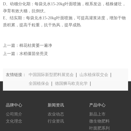
D、幼穗分化期：每袋兑水15-20kg叶面喷施，根系发达，植株健壮，
孕育有效大穗，抗倒伏。
E、结实期：每袋兑水15-20kg叶面喷施，可提高灌浆浓度，增加干物
质积累，提高千粒重，抗干热风，提早成熟.
上一篇：棉花枯黄萎一遍净
上一篇：水稻僵苗坐蔸灵
友情链接：
中国国际新型肥料展览会
山东植保双交会
全国植保会
德国狮马欧克化学
中国农业农村部
品牌中心
新闻资讯
产品中心
公司简介
农业动态
新品上市
文化理念
行业资讯
微生物肥料
叶面肥系列